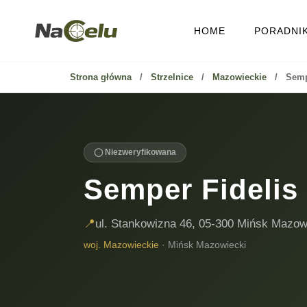
Przejdź
do
HOME
PORADNIK
treści
Strona główna
/
Strzelnice
/
Mazowieckie
/
Semp
◯ Niezweryfikowana
Semper Fidelis
📍
ul. Stankowizna 46, 05-300 Mińsk Mazow
woj. Mazowieckie
· Mińsk Mazowiecki