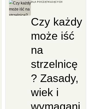
DLA POCZĄTKUJĄCYCH
Czy każdy
może iść
na
strzelnicę
? Zasady,
wiek i
wymagani