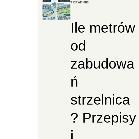
PORADNIKI
Ile metrów
od
zabudowa
ń
strzelnica
? Przepisy
i