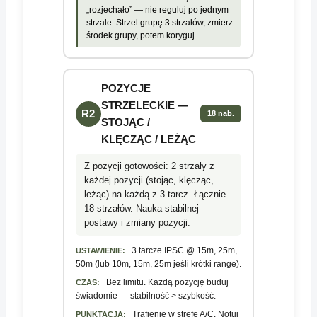
„rozjechało” — nie reguluj po jednym
strzale. Strzel grupę 3 strzałów, zmierz
środek grupy, potem koryguj.
POZYCJE
STRZELECKIE —
R2
18 nab.
STOJĄC /
KLĘCZĄC / LEŻĄC
Z pozycji gotowości: 2 strzały z
każdej pozycji (stojąc, klęcząc,
leżąc) na każdą z 3 tarcz. Łącznie
18 strzałów. Nauka stabilnej
postawy i zmiany pozycji.
3 tarcze IPSC @ 15m, 25m,
USTAWIENIE:
50m (lub 10m, 15m, 25m jeśli krótki range).
Bez limitu. Każdą pozycję buduj
CZAS:
świadomie — stabilność > szybkość.
Trafienie w strefę A/C. Notuj
PUNKTACJA: