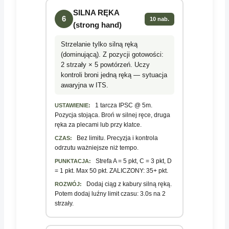
SILNA RĘKA
6
10 nab.
(strong hand)
Strzelanie tylko silną ręką
(dominującą). Z pozycji gotowości:
2 strzały × 5 powtórzeń. Uczy
kontroli broni jedną ręką — sytuacja
awaryjna w ITS.
1 tarcza IPSC @ 5m.
USTAWIENIE:
Pozycja stojąca. Broń w silnej ręce, druga
ręka za plecami lub przy klatce.
Bez limitu. Precyzja i kontrola
CZAS:
odrzutu ważniejsze niż tempo.
Strefa A = 5 pkt, C = 3 pkt, D
PUNKTACJA:
= 1 pkt. Max 50 pkt. ZALICZONY: 35+ pkt.
Dodaj ciąg z kabury silną ręką.
ROZWÓJ:
Potem dodaj luźny limit czasu: 3.0s na 2
strzały.