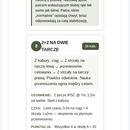
zwolnij o połowę. Naciskaj spust
palcem wskazującym słabej ręki tak
samo jak silnej. Palce, które
„normalnie” oplatają chwyt, teraz
odpowiadają za całą stabilizację.
2+2 NA DWIE
8
10 nab.
TARCZE
Z kabury: ciąg → 2 strzały na
tarczę lewą → przeniesienie
celowania → 2 strzały na tarczę
prawą. Powtórz odwrotnie. Nauka
przenoszenia ognia między celami.
2 tarcze IPSC @ 7m, 1.5m
USTAWIENIE:
od siebie. Start z kabury.
Limit czasu: 5.0s na ciąg + 4
CZAS:
strzały. Luźno — skupienie na płynnym
przeniesieniu.
Wszystkie 4 w strefę A = 20
PUNKTACJA: