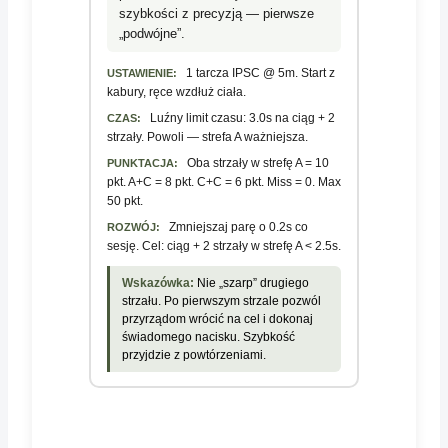
szybkości z precyzją — pierwsze
„podwójne”.
1 tarcza IPSC @ 5m. Start z
USTAWIENIE:
kabury, ręce wzdłuż ciała.
Luźny limit czasu: 3.0s na ciąg + 2
CZAS:
strzały. Powoli — strefa A ważniejsza.
Oba strzały w strefę A = 10
PUNKTACJA:
pkt. A+C = 8 pkt. C+C = 6 pkt. Miss = 0. Max
50 pkt.
Zmniejszaj parę o 0.2s co
ROZWÓJ:
sesję. Cel: ciąg + 2 strzały w strefę A < 2.5s.
Wskazówka:
Nie „szarp” drugiego
strzału. Po pierwszym strzale pozwól
przyrządom wrócić na cel i dokonaj
świadomego nacisku. Szybkość
przyjdzie z powtórzeniami.