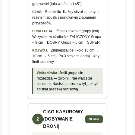
gotowości (lufa w dół pod 45°).
Bez limitu. Każdy strzał z pełnym
CZAS:
resetem spustu i ponownym złapaniem
przyrządów.
Zmierz rozmiar grupy (cm).
PUNKTACJA:
Wszystkie w strefie A = ZALICZONY. Grupa
< 8 cm = DOBRY. Grupa < 5 cm = SUPER.
Zmniejszaj cel (koło 15 cm →
ROZWÓJ:
10 cm → 5 cm). Po 3 sesjach dodaj luźny
limit czasowy.
Wskazówka:
Jeśli grupa się
rozjeżdża — zwolnij. Nie walcz ze
spustem. Naciskaj prosto w tył, jakbyś
ściskał piłeczkę tenisową.
CIĄG KABUROWY
2
(DOBYWANIE
20 nab.
BRONI)