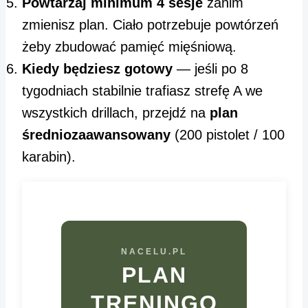
Powtarzaj minimum 4 sesje
zanim
zmienisz plan. Ciało potrzebuje powtórzeń
żeby zbudować pamięć mięśniową.
Kiedy będziesz gotowy
— jeśli po 8
tygodniach stabilnie trafiasz strefę A we
wszystkich drillach, przejdź na
plan
średniozaawansowany
(200 pistolet / 100
karabin).
NACELU.PL
PLAN
TRENINGO