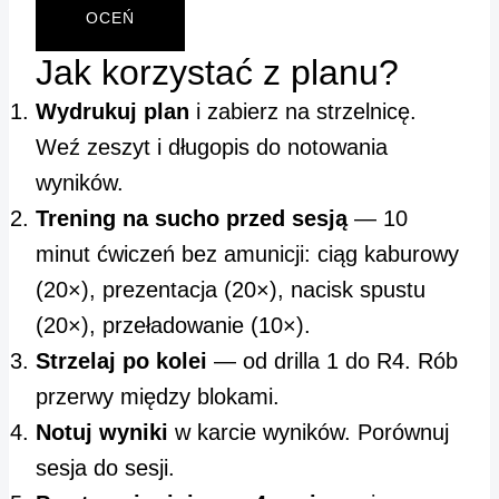
OCEŃ
Jak korzystać z planu?
Wydrukuj plan
i zabierz na strzelnicę.
Weź zeszyt i długopis do notowania
wyników.
Trening na sucho przed sesją
— 10
minut ćwiczeń bez amunicji: ciąg kaburowy
(20×), prezentacja (20×), nacisk spustu
(20×), przeładowanie (10×).
Strzelaj po kolei
— od drilla 1 do R4. Rób
przerwy między blokami.
Notuj wyniki
w karcie wyników. Porównuj
sesja do sesji.