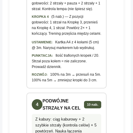
gotowości: 2 strzały + pauza + 2 strzały + 1
strzał. Kontrola tempa (nie śpiesz się).
(5 nab.) — Z pozycji
KROPKA 4
gotowości: 1 strzał na Kropkę 3, przenieś
na Kropkę 4, 1 strzał. Powtórz 2× + 1
kończący. Trening przejścia między celami.
Kartka A4 z 4 kołami (5 cm)
USTAWIENIE:
@ 3m. Narysuj markerem lub wydrukuj.
Ilość trafionych kropek / 20.
PUNKTACJA:
Strzał poza kołem = nie zaliczone.
Prowadź dziennik.
100% na 3m → przesuń na 5m.
ROZWÓJ:
100% na 5m → zmniejsz kropki do 3 cm.
PODWÓJNE
4
10 nab.
STRZAŁY NA CEL
Z kabury: ciąg kaburowy + 2
szybkie strzały (kontrola celów) × 5
powtórzeń. Nauka łączenia