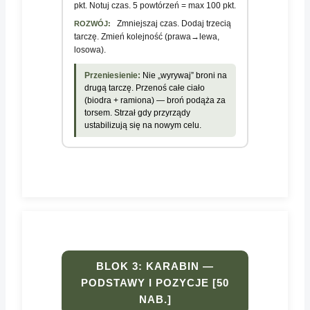
pkt. Notuj czas. 5 powtórzeń = max 100 pkt.
Zmniejszaj czas. Dodaj trzecią
ROZWÓJ:
tarczę. Zmień kolejność (prawa→lewa,
losowa).
Przeniesienie:
Nie „wyrywaj” broni na
drugą tarczę. Przenoś całe ciało
(biodra + ramiona) — broń podąża za
torsem. Strzał gdy przyrządy
ustabilizują się na nowym celu.
BLOK 3: KARABIN —
PODSTAWY I POZYCJE [50
NAB.]