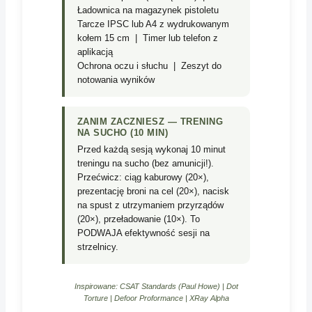
Ładownica na magazynek pistoletu
Tarcze IPSC lub A4 z wydrukowanym
kołem 15 cm | Timer lub telefon z
aplikacją
Ochrona oczu i słuchu | Zeszyt do
notowania wyników
ZANIM ZACZNIESZ — TRENING
NA SUCHO (10 MIN)
Przed każdą sesją wykonaj 10 minut
treningu na sucho (bez amunicji!).
Przećwicz: ciąg kaburowy (20×),
prezentację broni na cel (20×), nacisk
na spust z utrzymaniem przyrządów
(20×), przeładowanie (10×). To
PODWAJA efektywność sesji na
strzelnicy.
Inspirowane: CSAT Standards (Paul Howe) | Dot
Torture | Defoor Proformance | XRay Alpha