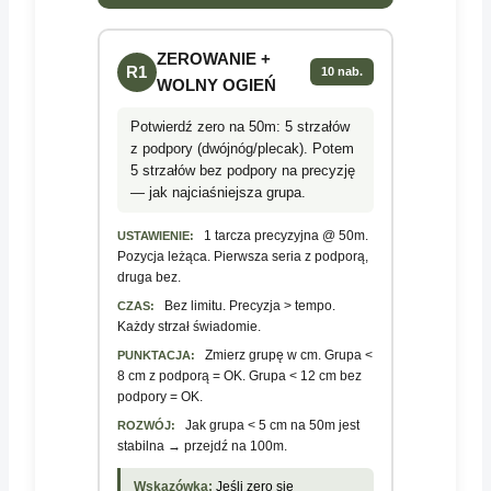
ZEROWANIE +
R1
10 nab.
WOLNY OGIEŃ
Potwierdź zero na 50m: 5 strzałów
z podpory (dwójnóg/plecak). Potem
5 strzałów bez podpory na precyzję
— jak najciaśniejsza grupa.
1 tarcza precyzyjna @ 50m.
USTAWIENIE:
Pozycja leżąca. Pierwsza seria z podporą,
druga bez.
Bez limitu. Precyzja > tempo.
CZAS:
Każdy strzał świadomie.
Zmierz grupę w cm. Grupa <
PUNKTACJA:
8 cm z podporą = OK. Grupa < 12 cm bez
podpory = OK.
Jak grupa < 5 cm na 50m jest
ROZWÓJ:
stabilna → przejdź na 100m.
Wskazówka:
Jeśli zero się