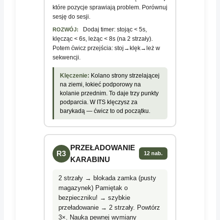
które pozycje sprawiają problem. Porównuj
sesję do sesji.
Dodaj timer: stojąc < 5s,
ROZWÓJ:
klęcząc < 6s, leżąc < 8s (na 2 strzały).
Potem ćwicz przejścia: stoj→klęk→leż w
sekwencji.
Klęczenie:
Kolano strony strzelającej
na ziemi, łokieć podporowy na
kolanie przednim. To daje trzy punkty
podparcia. W ITS klęczysz za
barykadą — ćwicz to od początku.
PRZEŁADOWANIE
R3
12 nab.
KARABINU
2 strzały → blokada zamka (pusty
magazynek) Pamiętak o
bezpieczniku! → szybkie
przeładowanie → 2 strzały. Powtórz
3×. Nauka pewnej wymiany