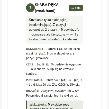
SŁABA RĘKA
7
10 nab.
(weak hand)
Strzelanie tylko słabą ręką
(niedominującą). Z pozycji
gotowości: 2 strzały × 5 powtórzeń.
Trudniejsze ale krytyczne — w ITS
trzeba umieć strzelać z każdej ręki.
1 tarcza IPSC @ 3m (bliżej
USTAWIENIE:
niż silna ręka!). Broń w słabej ręce, z
pozycji gotowości.
Bez limitu. To będzie niewygodne
CZAS:
— i o to chodzi. Skup się na chwycie i
spuście.
Strefa A = 5 pkt, C = 3 pkt, D
PUNKTACJA:
= 1 pkt. Max 50 pkt. ZALICZONY: 25+ pkt.
Zwiększaj dystans: 3m → 5m.
ROZWÓJ:
Potem dodaj transfer broni z ręki do ręki.
Wskazówka:
Przy słabej ręce —