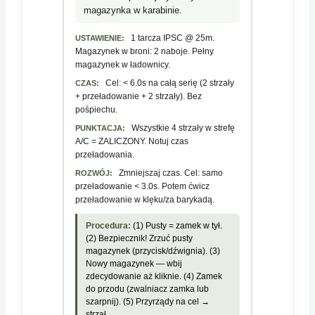
magazynka w karabinie.
1 tarcza IPSC @ 25m.
USTAWIENIE:
Magazynek w broni: 2 naboje. Pełny
magazynek w ładownicy.
Cel: < 6.0s na całą serię (2 strzały
CZAS:
+ przeładowanie + 2 strzały). Bez
pośpiechu.
Wszystkie 4 strzały w strefę
PUNKTACJA:
A/C = ZALICZONY. Notuj czas
przeładowania.
Zmniejszaj czas. Cel: samo
ROZWÓJ:
przeładowanie < 3.0s. Potem ćwicz
przeładowanie w klęku/za barykadą.
Procedura:
(1) Pusty = zamek w tył.
(2) Bezpiecznik! Zrzuć pusty
magazynek (przycisk/dźwignia). (3)
Nowy magazynek — wbij
zdecydowanie aż kliknie. (4) Zamek
do przodu (zwalniacz zamka lub
szarpnij). (5) Przyrządy na cel →
strzał.