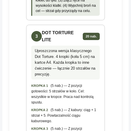
łokieć do tyłu. (3) Złącz ręce na
wysokości klatki. (4) Wypchnij broń na
cel — strzał gdy przyrządy na celu.
DOT TORTURE
3
20 nab.
LITE
Uproszczona wersja klasycznego
Dot Torture. 4 kropki (koła 5 cm) na
kartce A4. Każda kropka to inne
ćwiczenie — łącznie 20 strzałów na
precyzję.
(5 nab.) — Z pozycji
KROPKA 1
gotowości: 5 strzałów w koło. Cel:
wszystkie w kropce. Praca nad kontrolą
spustu.
(5 nab.) — Z kabury: ciąg + 1
KROPKA 2
strzał × 5. Powtarzalność ciągu
kaburowego.
(5 nab.) — Z pozycji
KROPKA 3