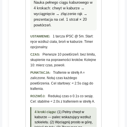
Nauka pełnego ciągu kaburowego w
4 krokach: chwyt w kaburze →
wyciągnięcie → złączenie rąk →
prezentacja na cel. 1 strzał × 20
powtórzeń.
1 tarcza IPSC @ 5m. Start:
USTAWIENIE:
ręce wzdłuż ciała, broń w kaburze. Timer
opcjonalny.
Pierwsze 10 powtórzeń: bez limitu,
CZAS:
skupienie na poprawności kroków. Kolejne
10: mierz czas, powoli.
Trafienie w strefę A =
PUNKTACJA:
zaliczone. Notuj czas każdego
powtórzenia. Cel startowy: < 2.5s ciąg do
trafienia.
Redukuj czas o 0.1s co sesję.
ROZWÓJ:
Cel: stabilne < 2.0s z trafieniem w strefę A.
4 kroki ciągu:
(1) Pełny chwyt w
kaburze — palec wskazujący wzdłuż
szkieletu. (2) Wyciągnij prosto w górę,