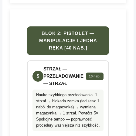
BLOK 2: PISTOLET —
MANIPULACJE I JEDNA
RĘKA [40 NAB.]
STRZAŁ —
5
PRZEŁADOWANIE
10 nab.
— STRZAŁ
Nauka szybkiego przeładowania. 1
strzał → blokada zamka (ładujesz 1
nabój do magazynka) → wymiana
magazynka → 1 strzał. Powtórz 5×.
Spokojne tempo — poprawność
procedury ważniejsza niż szybkość.