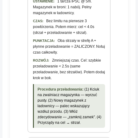
1 tarcza IPSC @ 5m.
USTAWIENIE:
Magazynek w broni: 1 nabój. Pełny
magazynek w ładownicy.
Bez limitu na pierwsze 3
CZAS:
powtórzenia. Potem mierz: cel < 4.0s
(strzał + przeładowanie + strzał).
Oba strzały w strefę A +
PUNKTACJA:
płynne przeładowanie = ZALICZONY. Notuj
czas całkowity.
Zmniejszaj czas. Cel: szybkie
ROZWÓJ:
przeładowanie < 2.5s (same
przeładowanie, bez strzałów). Potem dodaj
krok w bok.
Procedura przeładowania:
(1) Kciuk
na zwalniacz magazynka — wyrzuć
pusty. (2) Nowy magazynek z
ładownicy — palec wskazujący
wzdłuż przodu. (3) Włóż
zdecydowanie — „zamknij zamek”. (4)
Przyrządy na cel → strzał.