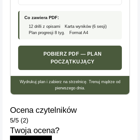
Co zawiera PDF:
12 drilli z opisami
Karta wyników (6 sesji)
Plan progresji 8 tyg.
Format A4
POBIERZ PDF — PLAN
POCZĄTKUJĄCY
Wydrukuj plan i zabierz na strzelnicę. Trenuj mądrze od
pierwszego dnia.
Ocena czytelników
5
/5
(2)
Twoja ocena?