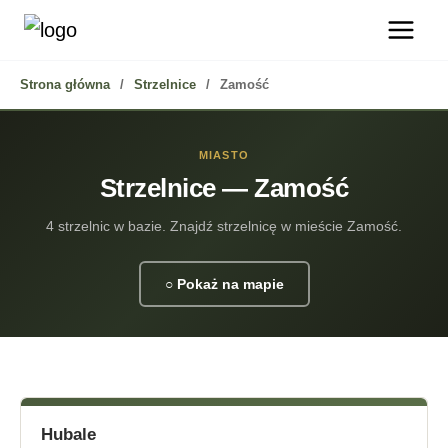
Przejdź
do
treści
Strona główna
/
Strzelnice
/
Zamość
MIASTO
Strzelnice — Zamość
4 strzelnic w bazie. Znajdź strzelnicę w mieście Zamość.
○ Pokaż na mapie
Hubale