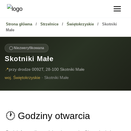
Przejdź
do
treści
Strona główna
/
Strzelnice
/
Świętokrzyskie
/
Skotniki
Małe
◯ Niezweryfikowana
Skotniki Małe
📍
przy drodze 0092T, 28-100 Skotniki Małe
woj. Świętokrzyskie
· Skotniki Małe
🕐
Godziny otwarcia